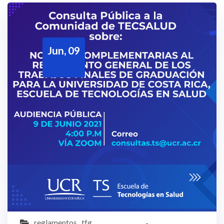
Jun, 09
reglamentos
,
tfg