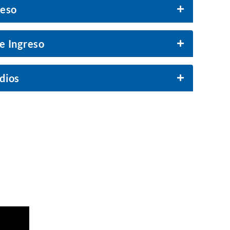
reso
e Ingreso
dios