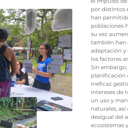
el impulso de
por distintos 
han permitido
poblaciones 
su vez aument
también han 
adaptación y
los factores
Sin embargo,
planificación
ineficaz gest
intereses de t
un uso y man
naturales, as
desigual del a
ecosistemas y