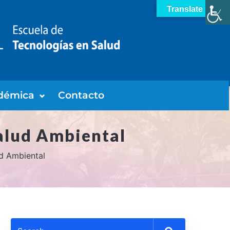
Translate »
démica
Contacto
alud Ambiental
d Ambiental