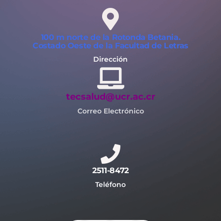
100 m norte de la Rotonda Betania.
Costado Oeste de la Facultad de Letras
Dirección
tecsalud@ucr.ac.cr
Correo Electrónico
2511-8472
Teléfono