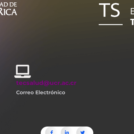
tecsalud@ucr.ac.cr
Correo Electrónico