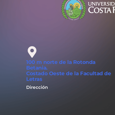
100 m norte de la Rotonda
Betania.
Costado Oeste de la Facultad de
Letras
Dirección