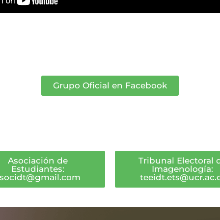
Grupo Oficial en Facebook
Asociación de
Tribunal Electoral 
Estudiantes:
Imagenología:
socidt@gmail.com
teeidt.ets@ucr.ac.